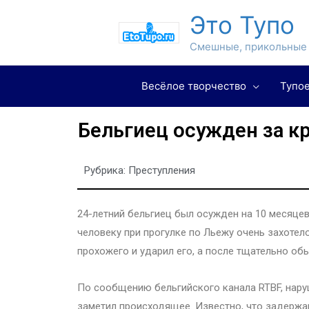
Это Тупо
Смешные, прикольные 
Весёлое творчество
Тупое
Бельгиец осужден за к
Рубрика:
Преступления
24-летний бельгиец был осужден на 10 месяце
человеку при прогулке по Льежу очень захотелос
прохожего и ударил его, а после тщательно об
По сообщению бельгийского канала RTBF, нару
заметил происходящее. Известно, что задержа