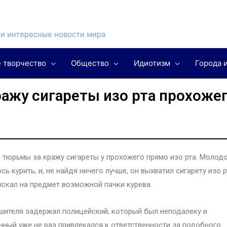
и интересные новости мира
 творчество
Общество
Идиотизм
Города 
ражу сигареты изо рта прохоже
в тюрьмы за кражу сигареты у прохожего прямо изо рта. Молод
ь курить, и, не найдя ничего лучше, он выхватил сигарету изо р
ыскал на предмет возможной пачки курева.
шителя задержал полицейский, который был неподалеку и
нный уже не раз привлекался к ответственности за подобного