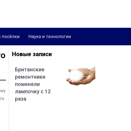
и посёлки
Наука и технологии
го
Новые записи
Британские
ремонтники
поменяли
ому
лампочку с 12
раза
та