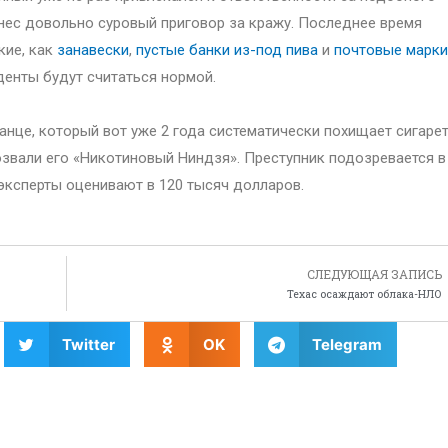
нес довольно суровый приговор за кражу. Последнее время
кие, как
занавески
,
пустые банки из-под пива
и
почтовые марки
денты будут считаться нормой.
нце, который вот уже 2 года систематически похищает сигаре
озвали его «Никотиновый Ниндзя». Преступник подозревается в
эксперты оценивают в 120 тысяч долларов.
СЛЕДУЮЩАЯ ЗАПИСЬ
Техас осаждают облака-НЛО
Twitter
OK
Telegram