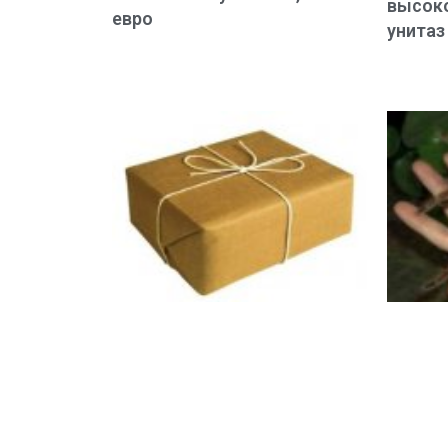
высок
евро
унитаз