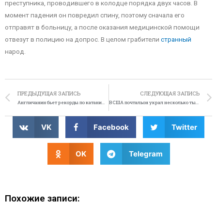
преступника, проводившего в колодце порядка двух часов. В
момент падения он повредил спину, поэтому сначала его
отправят в больницу, а после оказания медицинской помощи
отвезут в полицию на допрос. В целом грабители
странный
народ.
ПРЕДЫДУЩАЯ ЗАПИСЬ
СЛЕДУЮЩАЯ ЗАПИСЬ
Англичанин бьет рекорды по катанию на аттракционах
В США почтальон украл несколько тысяч купонов со скидками
VK
Facebook
Twitter
OK
Telegram
Похожие записи: