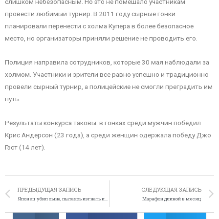
слишком небезопасным. Но это не помешало участникам
провести любимый турнир. В 2011 году сырные гонки
планировали перенести с холма Купера в более безопасное
место, но организаторы приняли решение не проводить его.
Полиция направила сотрудников, которые 30 мая наблюдали за
холмом. Участники и зрители все равно успешно и традиционно
провели сырный турнир, а полицейские не смогли преградить им
путь.
Результаты конкурса таковы: в гонках среди мужчин победил
Крис Андерсон (23 года), а среди женщин одержала победу Джо
Гэст (14 лет).
ПРЕДЫДУЩАЯ ЗАПИСЬ
СЛЕДУЮЩАЯ ЗАПИСЬ
Японец убил сына, пытаясь изгнать из него злого духа
Марафон длиной в месяц