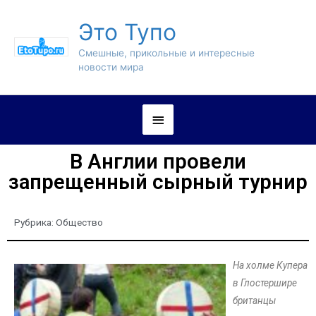
Это Тупо
Смешные, прикольные и интересные
новости мира
В Англии провели
запрещенный сырный турнир
Рубрика:
Общество
На холме Купера
в Глостершире
британцы