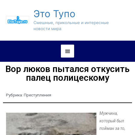
Это Тупо
Смешные, прикольные и интересные
новости мира
Вор люков пытался откусить
палец полицескому
Рубрика:
Преступления
Мужчина,
который был
пойман за то,