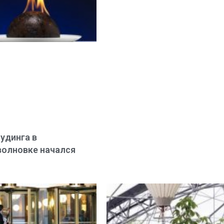
пудинга в
олновке начался