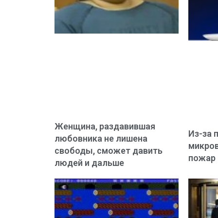
Женщина, раздавившая
Из-за 
любовника не лишена
микров
свободы, сможет давить
пожар
людей и дальше