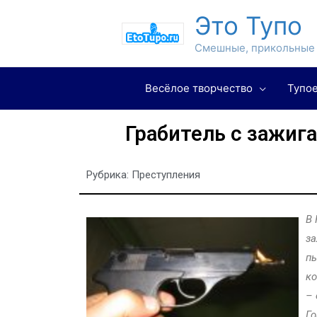
Это Тупо
Смешные, прикольные 
Весёлое творчество
Тупое
Грабитель с зажиг
Рубрика:
Преступления
В 
за
пы
ко
– 
Го