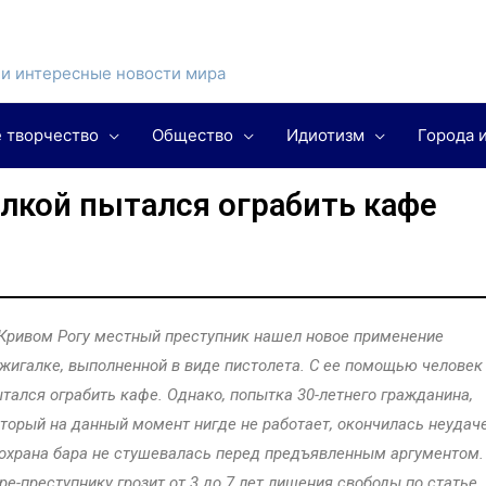
и интересные новости мира
 творчество
Общество
Идиотизм
Города 
алкой пытался ограбить кафе
Кривом Рогу местный преступник нашел новое применение
жигалке, выполненной в виде пистолета. С ее помощью человек
тался ограбить кафе. Однако, попытка 30-летнего гражданина,
торый на данный момент нигде не работает, окончилась неудач
охрана бара не стушевалась перед предъявленным аргументом.
ре-преступнику грозит от 3 до 7 лет лишения свободы по статье