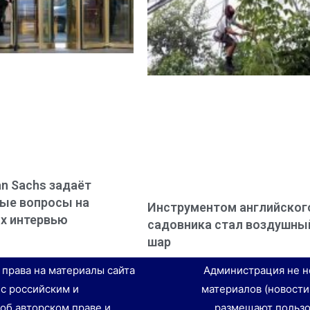
n Sachs задаёт
ые вопросы на
Инструментом английског
х интервью
садовника стал воздушны
шар
е права на материалы сайта
Администрация не н
 с российским и
материалов (новости
об авторском праве и
размещают пользо