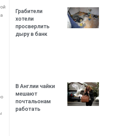
той
Грабители
ла
хотели
просверлить
дыру в банк
В Англии чайки
мешают
во
почтальонам
работать
ы