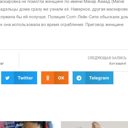
аскировка не помогла женщине по имени Манар Ахмад (Manar
адельцы дома сразу же узнали её. Наверное, другая маскировк
ослужила бы ей получше. Полиция Солт-Лейк-Сити обыскала до
ые она использовала во время ограбления. Приговор женщине
СЛЕДУЮЩАЯ ЗАПИСЬ
ов!
Кот пошёл!
Twitter
OK
Telegram