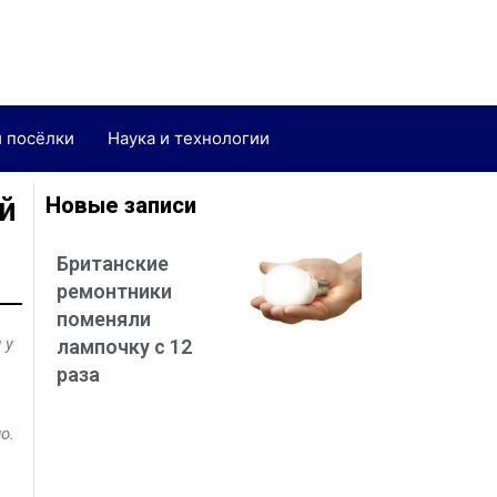
и посёлки
Наука и технологии
й
Новые записи
Британские
ремонтники
поменяли
 у
лампочку с 12
раза
о.