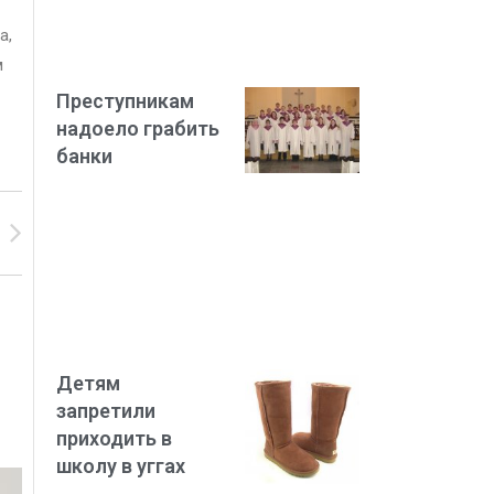
а,
м
Преступникам
надоело грабить
банки
Детям
запретили
приходить в
школу в уггах