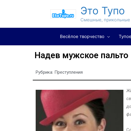
Это Тупо
Смешные, прикольные 
Весёлое творчество
Тупое
Надев мужское пальто 
Рубрика:
Преступления
Жи
св
до
фа
Со