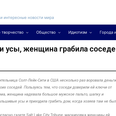
и интересные новости мира
 творчество
Общество
Идиотизм
Города 
и усы, женщина грабила соседе
тельница Солт-Лейк-Сити в США несколько раз воровала деньги
оих соседей. Пользуясь тем, что соседи доверили ей ключи от
ма, женщина надевала большое мужское пальто, шапку и
льшивые усы и приходила грабить дом, когда хозяев там не был
гласно газете Salt Lake City Tribune, маскировка женщины ей