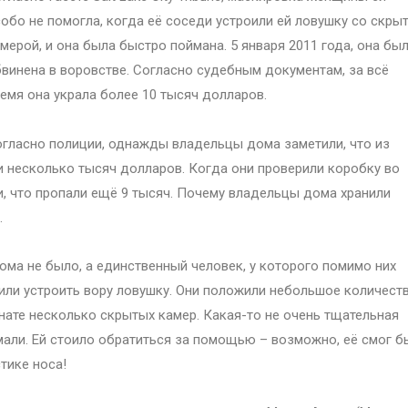
обо не помогла, когда её соседи устроили ей ловушку со скры
мерой, и она была быстро поймана. 5 января 2011 года, она бы
винена в воровстве. Согласно судебным документам, за всё
емя она украла более 10 тысяч долларов.
гласно полиции, однажды владельцы дома заметили, что из
ли несколько тысяч долларов. Когда они проверили коробку во
и, что пропали ещё 9 тысяч. Почему владельцы дома хранили
.
ома не было, а единственный человек, у которого помимо них
шили устроить вору ловушку. Они положили небольшое количест
нате несколько скрытых камер. Какая-то не очень тщательная
мали. Ей стоило обратиться за помощью – возможно, её смог б
тике носа!