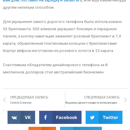
вам дом, поставил на зарядку и забыл его
, или ещё каким-нибудь
другим нелепым способом.
Для украшения самого дорогого телефона было использовано
53 бриллианта. 500 алмазов украшают боковую и переднюю
панели, а кнопку навигации заменяет розовый бриллиант в 7,4
карата, обрамленный платиновым кольцом с бриллиантами.
Корпус айфона изготовлен из розового золота в 22 карата.
Счастливым обладателем дизайнерского телефона за 8
миллионов долларов стал австралийский бизнесмен.
ПРЕДЫДУЩАЯ ЗАПИСЬ
СЛЕДУЮЩАЯ ЗАПИСЬ
Crotch Crescent
Израиль оденет солдат в непахнущие носки
VK
Facebook
Twitter