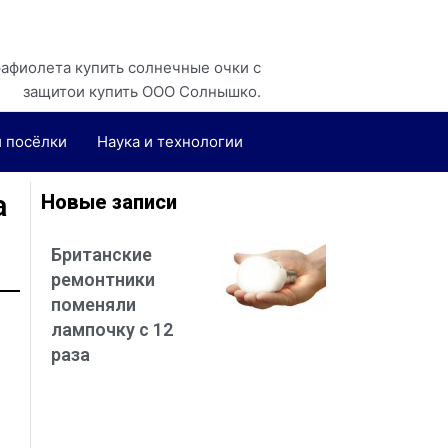
рафиолета купить солнечные очки с
защитои купить
ООО Солнышко
.
и посёлки
Наука и технологии
а
Новые записи
Британские
ремонтники
поменяли
лампочку с 12
раза