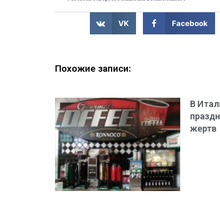
VK
Facebook
Похожие записи:
В Итал
праздн
жертв