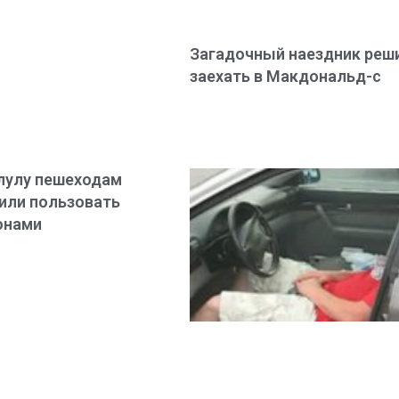
Загадочный наездник реш
заехать в Макдональд-с
лулу пешеходам
или пользовать
онами