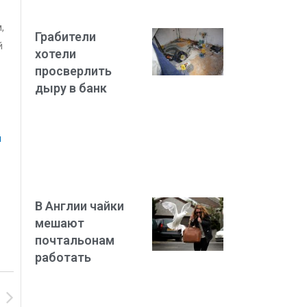
,
Грабители
й
хотели
просверлить
дыру в банк
й
В Англии чайки
мешают
почтальонам
работать