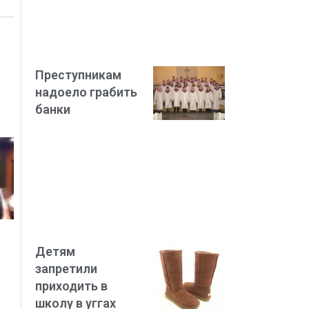
Преступникам
надоело грабить
банки
Детям
запретили
приходить в
школу в уггах