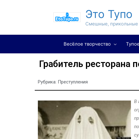
Это Тупо
Смешные, прикольные 
Весёлое творчество
Тупое
Грабитель ресторана 
Рубрика:
Преступления
В 
ог
пр
по
су