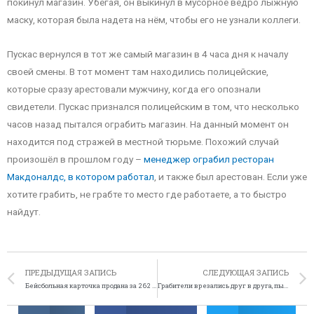
покинул магазин. Убегая, он выкинул в мусорное ведро лыжную
маску, которая была надета на нём, чтобы его не узнали коллеги.
Пускас вернулся в тот же самый магазин в 4 часа дня к началу
своей смены. В тот момент там находились полицейские,
которые сразу арестовали мужчину, когда его опознали
свидетели. Пускас признался полицейским в том, что несколько
часов назад пытался ограбить магазин. На данный момент он
находится под стражей в местной тюрьме. Похожий случай
произошёл в прошлом году –
менеджер ограбил ресторан
Макдоналдс, в котором работал
, и также был арестован. Если уже
хотите грабить, не грабте то место где работаете, а то быстро
найдут.
ПРЕДЫДУЩАЯ ЗАПИСЬ
СЛЕДУЮЩАЯ ЗАПИСЬ
Бейсбольная карточка продана за 262 тысячи долларов
Грабители врезались друг в друга, пытаясь уехать от полиции