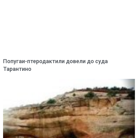
Попугаи-птеродактили довели до суда
Тарантино