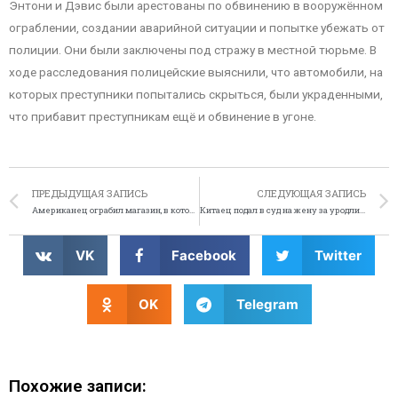
Энтони и Дэвис были арестованы по обвинению в вооружённом
ограблении, создании аварийной ситуации и попытке убежать от
полиции. Они были заключены под стражу в местной тюрьме. В
ходе расследования полицейские выяснили, что автомобили, на
которых преступники попытались скрыться, были украденными,
что прибавит преступникам ещё и обвинение в угоне.
ПРЕДЫДУЩАЯ ЗАПИСЬ
СЛЕДУЮЩАЯ ЗАПИСЬ
Американец ограбил магазин, в котором работал
Китаец подал в суд на жену за уродливых детей, выиграл
VK
Facebook
Twitter
OK
Telegram
Похожие записи: