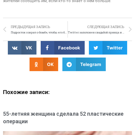
жителей сообщить им, если кто-то знает о нём больше.
ПРЕДЫДУЩАЯ ЗАПИСЬ
СЛЕДУЮЩАЯ ЗАПИСЬ
Подросток соврал о бомбе, чтобы его брат раньше ушёл с работы
Twitter заполонен свадьбой принца и Кейт Миддлтон
VK
Facebook
Twitter
OK
Telegram
Похожие записи:
55-летняя женщина сделала 52 пластические
операции