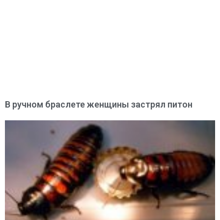
В ручном браслете женщины застрял питон