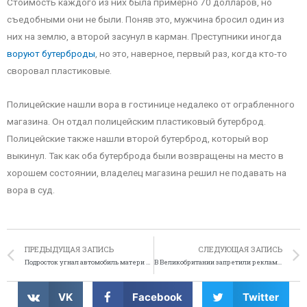
Стоимость каждого из них была примерно 70 долларов, но
съедобными они не были. Поняв это, мужчина бросил один из
них на землю, а второй засунул в карман. Преступники иногда
воруют бутерброды
, но это, наверное, первый раз, когда кто-то
своровал пластиковые.
Полицейские нашли вора в гостинице недалеко от ограбленного
магазина. Он отдал полицейским пластиковый бутерброд.
Полицейские также нашли второй бутерброд, который вор
выкинул. Так как оба бутерброда были возвращены на место в
хорошем состоянии, владелец магазина решил не подавать на
вора в суд.
ПРЕДЫДУЩАЯ ЗАПИСЬ
СЛЕДУЮЩАЯ ЗАПИСЬ
Подросток угнал автомобиль матери и ограбил 2 банка
В Великобритании запретили рекламный ролик крема Nivea
VK
Facebook
Twitter