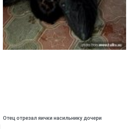
Отец отрезал яички насильнику дочери