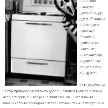
постоянно
пытаются
превзойти друг
друга. Но иногда
они создают
настолько
странные
приборы, что,
наверняка,
никто никогда
не узнаёт и не
поймёт, о чём
они думали.
Хоть некоторые
из этих приборов могут быть довольно полезными, по крайней
мере, в теории, они всё равно являются очень странными.
Многие из таких приборов бытовой техники так и не поступили в