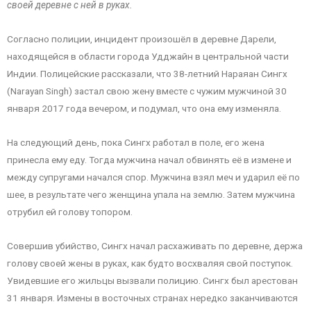
своей деревне с ней в руках.
Согласно полиции, инцидент произошёл в деревне Дарели,
находящейся в области города Удджайн в центральной части
Индии. Полицейские рассказали, что 38-летний Нараяан Сингх
(Narayan Singh) застал свою жену вместе с чужим мужчиной 30
января 2017 года вечером, и подумал, что она ему изменяла.
На следующий день, пока Сингх работал в поле, его жена
принесла ему еду. Тогда мужчина начал обвинять её в измене и
между супругами начался спор. Мужчина взял меч и ударил её по
шее, в результате чего женщина упала на землю. Затем мужчина
отрубил ей голову топором.
Совершив убийство, Сингх начал расхаживать по деревне, держа
голову своей жены в руках, как будто восхваляя свой поступок.
Увидевшие его жильцы вызвали полицию. Сингх был арестован
31 января. Измены в восточных странах нередко заканчиваются