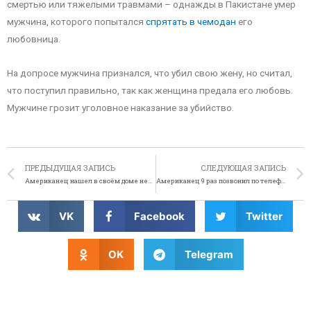
смертью или тяжелыми травмами – однажды в Пакистане умер
мужчина, которого попытался
спрятать в чемодан
его
любовница.
На допросе мужчина признался, что убил свою жену, но считал,
что поступил правильно, так как женщина предала его любовь.
Мужчине грозит уголовное наказание за убийство.
ПРЕДЫДУЩАЯ ЗАПИСЬ
СЛЕДУЮЩАЯ ЗАПИСЬ
Американец нашел в своём доме незнакомца, испачканного кровью
Американец 9 раз позвонил по телефону 911, чтобы заказать чизбургер
VK
Facebook
Twitter
OK
Telegram