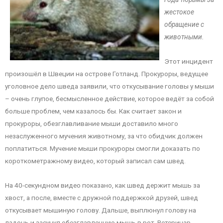
жестокое
обращение с
животными.
Этот инцидент
произошёл в Швеции на острове Готланд. Прокуроры, ведущее
уголовное дело шведа заявили, что откусывание головы у мыши
– очень глупое, бесмысленное действие, которое ведёт за собой
больше проблем, чем казалось бы. Как считает закон и
прокуроры, обезглавливание мыши доставило много
незаслуженного мучения животному, за что обидчик должен
поплатиться. Мучение мыши прокуроры смогли доказать по
короткометражному видео, который записал сам швед.
На 40-секундном видео показано, как швед держит мышь за
хвост, а после, вместе с дружной поддержкой друзей, швед
откусывает мышиную голову. Дальше, выплюнул голову на
ладонь и засунул обезглавленную мышь в рот. Ветеринар,