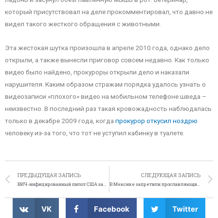
который присутствовал на деле прокомментировал, что давно не
видел такого жесткого обращения с животными.
Эта жестокая шутка произошла в апреле 2010 года, однако дело
открыли, а также вынесли приговор совсем недавно. Как только
видео было найдено, прокуроры открыли дело и наказали
нарушителя. Каким образом стражам порядка удалось узнать о
видеозаписи «плохого» видео на мобильном телефоне шведа –
неизвестно. В последний раз такая кровожадность наблюдалась
только в декабре 2009 года, когда
прокурор откусил ноздрю
человеку из-за того, что тот не уступил кабинку в туалете.
ПРЕДЫДУЩАЯ ЗАПИСЬ
СЛЕДУЮЩАЯ ЗАПИСЬ
ВИЧ-инфицированный пилот США занимался сексом с разными женщинами
В Мексике запретили прославляющие наркобаронов песни
VK
Facebook
Twitter