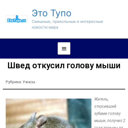
Это Тупо
Смешные, прикольные и интересные
новости мира
Швед откусил голову мыши
Рубрика:
Ужасы
Житель,
откусивший
зубами голову
мыши, получил 2
года тюрьмы за