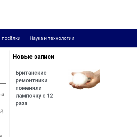
и посёлки
Наука и технологии
Новые записи
Британские
ремонтники
поменяли
ой
лампочку с 12
раза
й,
я