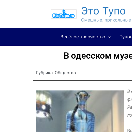
Это Тупо
Смешные, прикольные 
Весёлое творчество
Тупое
В одесском музе
Рубрика:
Общество
В 
фи
Ра
по
Вы