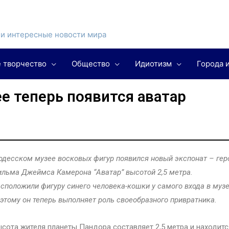
и интересные новости мира
 творчество
Общество
Идиотизм
Города 
е теперь появится аватар
одесском музее восковых фигур появился новый экспонат – гер
льма Джеймса Камерона “Аватар” высотой 2,5 метра.
сположили фигуру синего человека-кошки у самого входа в музе
этому он теперь выполняет роль своеобразного привратника.
сота жителя планеты Пандора составляет 2,5 метра и находитс