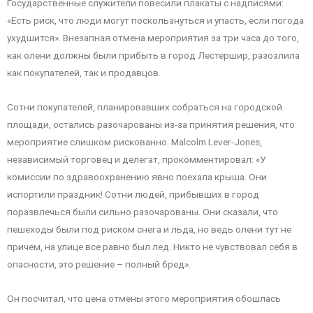
Государственные служители повесили плакаты с надписями:
«Есть риск, что люди могут поскользнуться и упасть, если погода
ухудшится». Внезапная отмена мероприятия за три часа до того,
как олени должны были прибыть в город Лестершир, разозлила
как покупателей, так и продавцов.
Сотни покупателей, планировавших собраться на городской
площади, остались разочарованы из-за принятия решения, что
мероприятие слишком рискованно. Malcolm Lever-Jones,
независимый торговец и делегат, прокомментировал: «У
комиссии по здравоохранению явно поехала крыша. Они
испортили праздник! Сотни людей, прибывших в город
поразвлечься были сильно разочарованы. Они сказали, что
пешеходы были под риском снега и льда, но ведь олени тут не
причем, на улице все равно был лед. Никто не чувствовал себя в
опасности, это решение – полный бред».
Он посчитал, что цена отмены этого мероприятия обошлась