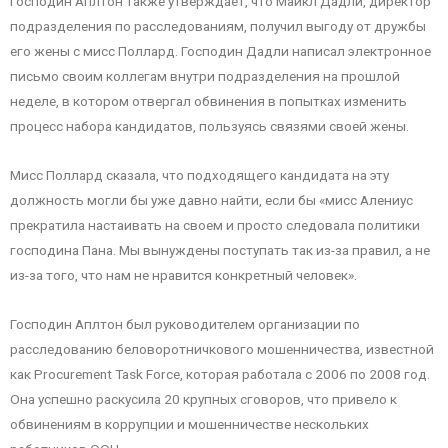
Господин Аплтон также утверждает, что Майкл Дадли, директор
подразделения по расследованиям, получил выгоду от дружбы
его жены с мисс Поллард. Господин Дадли написал электронное
письмо своим коллегам внутри подразделения на прошлой
неделе, в котором отвергал обвинения в попытках изменить
процесс набора кандидатов, пользуясь связями своей жены.
Мисс Поллард сказала, что подходящего кандидата на эту
должность могли бы уже давно найти, если бы «мисс Алениус
прекратила настаивать на своем и просто следовала политики
господина Пана. Мы вынуждены поступать так из-за правил, а не
из-за того, что нам не нравится конкретный человек».
Господин Аплтон был руководителем организации по
расследованию беловоротничкового мошенничества, известной
как Procurement Task Force, которая работала с 2006 по 2008 год.
Она успешно раскусила 20 крупных сговоров, что привело к
обвинениям в коррупции и мошенничестве нескольких