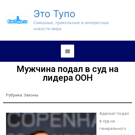
Это Тупо
Смешные, прикольные и интересные
новости мира
Мужчина подал в суд на
лидера ООН
Рубрика:
Законы
Адвокат подал
в суд на
генерального