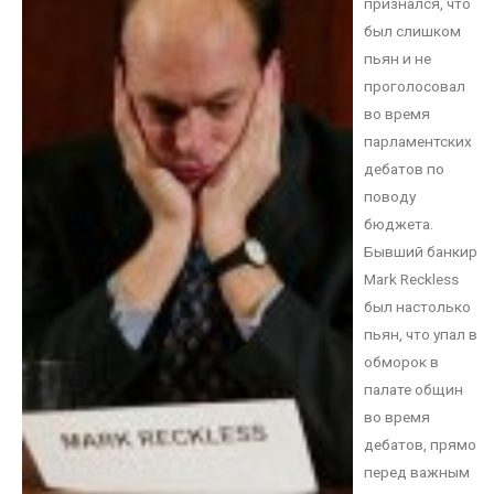
признался, что
был слишком
пьян и не
проголосовал
во время
парламентских
дебатов по
поводу
бюджета.
Бывший банкир
Mark Reckless
был настолько
пьян, что упал в
обморок в
палате общин
во время
дебатов, прямо
перед важным