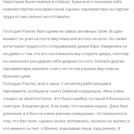
Некоторые были пьяные в стельку. Хуже всего показали себя
новички партии консерваторов, однако парламентеры из партии
труда от них сильно не отставали».
Господин Рэклес был одним из самых активных гуляк. В один
момент он упал на пол и ему помогали встать на ноги. Он также
испытывал трудности с открыванием двери бара. Наверняка он
не думал о том, что его нога мешала ему открыть дверь, поэтому
он несколько раз ударил себя дверью по ноге. Сначала другие
парламентеры смялись с него но потом решили ему помочь.
Красные щеки
Господин Рэклес, всего лишь 2-ой месяц работающий в
парламенте, сообщил в газету Dailymail следующее: «Мне очень
стыдно за свой поступок. Это была ошибка, которой я больше не
повторю. Я выучил урок. Я не знаю, что на меня нашло. День был
длинным, и я был на очень раннем совещании». Он признался в
том, что бал пьян, однако не мог вспомнить, сколько он выпил, и
что именно он пил. «Обычно, я выпиваю лишь пару рюмок. Я