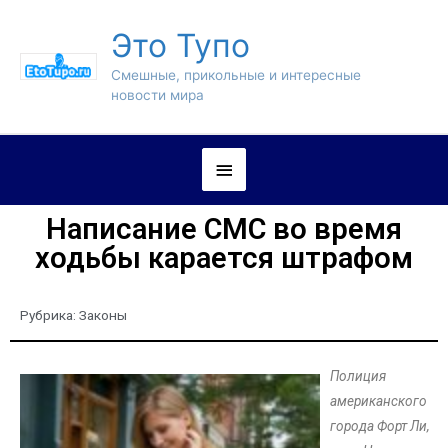
Это Тупо
Смешные, прикольные и интересные
новости мира
Написание СМС во время
ходьбы карается штрафом
Рубрика:
Законы
Полиция
американского
города Форт Ли,