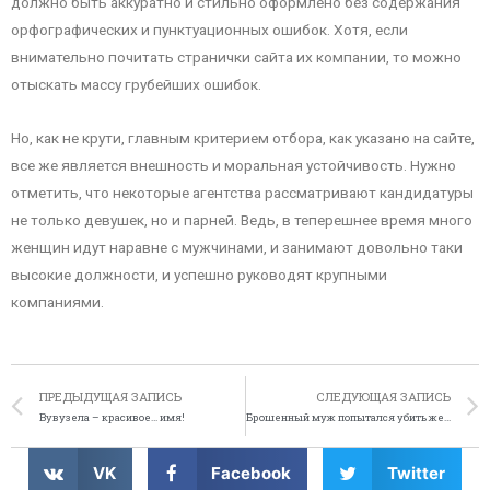
должно быть аккуратно и стильно оформлено без содержания
орфографических и пунктуационных ошибок. Хотя, если
внимательно почитать странички сайта их компании, то можно
отыскать массу грубейших ошибок.
Но, как не крути, главным критерием отбора, как указано на сайте,
все же является внешность и моральная устойчивость. Нужно
отметить, что некоторые агентства рассматривают кандидатуры
не только девушек, но и парней. Ведь, в теперешнее время много
женщин идут наравне с мужчинами, и занимают довольно таки
высокие должности, и успешно руководят крупными
компаниями.
ПРЕДЫДУЩАЯ ЗАПИСЬ
СЛЕДУЮЩАЯ ЗАПИСЬ
Вувузела – красивое… имя!
Брошенный муж попытался убить жену на электрическом стуле
VK
Facebook
Twitter