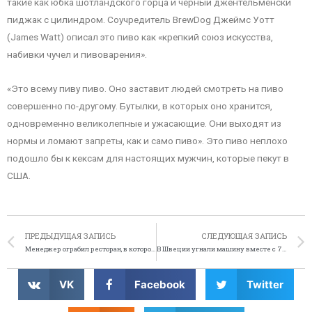
такие как юбка шотландского горца и черный джентельменски
пиджак с цилиндром. Соучредитель BrewDog Джеймс Уотт
(James Watt) описал это пиво как «крепкий союз искусства,
набивки чучел и пивоварения».
«Это всему пиву пиво. Оно заставит людей смотреть на пиво
совершенно по-другому. Бутылки, в которых оно хранится,
одновременно великолепные и ужасающие. Они выходят из
нормы и ломают запреты, как и само пиво». Это пиво неплохо
подошло бы к кексам для настоящих мужчин, которые пекут в
США.
ПРЕДЫДУЩАЯ ЗАПИСЬ
СЛЕДУЮЩАЯ ЗАПИСЬ
Менеджер ограбил ресторан, в котором работал
В Швеции угнали машину вместе с 70-летней пассажиркой
VK
Facebook
Twitter