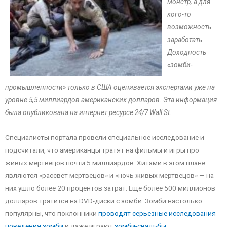
монстр, а для
кого-то
возможность
заработать.
Доходность
«зомби-
промышленности» только в США оценивается экспертами уже на
уровне 5,5 миллиардов американских долларов. Эта информация
была опубликована на интернет ресурсе 24/7 Wall St.
Специалисты портала провели специальное исследование и
подсчитали, что американцы тратят на фильмы и игры про
живых мертвецов почти 5 миллиардов. Хитами в этом плане
являются «рассвет мертвецов» и «ночь живых мертвецов» — на
них ушло более 20 процентов затрат. Еще более 500 миллионов
долларов тратится на DVD-диски с зомби. Зомби настолько
популярны, что поклонники
проводят серьезные исследования
поведения зомби
и даже играют
зомби-свадьбы
.