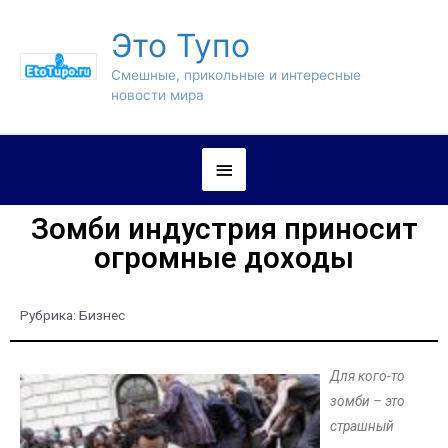
Это Тупо
Смешные, прикольные и интересные
новости мира
Зомби индустрия приносит
огромные доходы
Рубрика:
Бизнес
Для кого-то
зомби – это
страшный