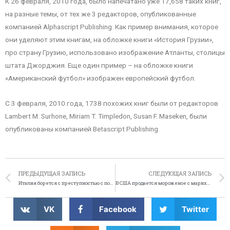
К 26 февраля, 2010 года, было напечатано уже 17,658 таких книг,
на разные темы, от тех же 3 редакторов, опубликованные
компанией Alphascript Publishing. Как пример внимания, которое
они уделяют этим книгам, на обложке книги «История Грузии»,
про страну Грузию, использовано изображение Атланты, столицы
штата Джорджия. Еще один пример – на обложке книги
«Американский футбол» изображен европейский футбол.
С 3 февраля, 2010 года, 1738 похожих книг были от редакторов
Lambert M. Surhone, Miriam T. Timpledon, Susan F. Maseken, были
опубликованы компанией Betascript Publishing
ПРЕДЫДУЩАЯ ЗАПИСЬ
СЛЕДУЮЩАЯ ЗАПИСЬ
Италия борется с преступностью с помощью искусства
В США продается мороженое с марихуаной
VK
Facebook
Twitter