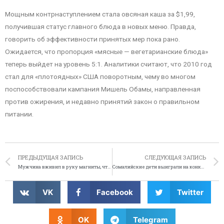
Мощным контрнаступлением стала овсяная каша за $1,99,
получившая статус главного блюда в новых меню. Правда,
говорить об эффективности принятых мер пока рано.
Ожидается, что пропорция «мясные — вегетарианские блюда»
теперь выйдет на уровень 5:1. Аналитики считают, что 2010 год
стал для «плотоядных» США поворотным, чему во многом
поспособствовали кампания Мишель Обамы, направленная
против ожирения, и недавно принятий закон о правильном
питании.
ПРЕДЫДУЩАЯ ЗАПИСЬ
СЛЕДУЮЩАЯ ЗАПИСЬ
Мужчина вживил в руку магниты, чтобы носить на ней плеер
Сомалийские дети выиграли на конкурсе оружие
VK
Facebook
Twitter
OK
Telegram