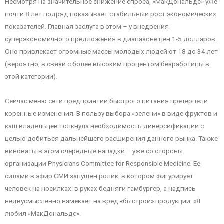
Несмотря на значительное снижение спроса, «МакДональдс» уже
почти 8 лет подряд показывает стабильный рост экономических
показателей. Главная заслуга в этом – у внедрения
суперэкономичного предложения в диапазоне цен 1-5 долларов.
Оно привлекает огромные массы молодых людей от 18 до 34 лет
(вероятно, в связи с более высоким процентом безработицы в
этой категории).
Сейчас меню сети предприятий быстрого питания претерпели
коренные изменения. В пользу выбора «зелени» в виде фруктов и
каш владельцев толкнула необходимость диверсификации с
целью добиться дальнейшего расширения данного рынка. Также
виноваты в этом очередные нападки – уже со стороны
организации Physicians Committee for Responsible Medicine. Ее
силами в эфир СМИ запущен ролик, в котором фигурирует
человек на носилках: в руках бедняги гамбургер, а надпись
недвусмысленно намекает на вред «быстрой» продукции: «Я
любил «МакДональдс».