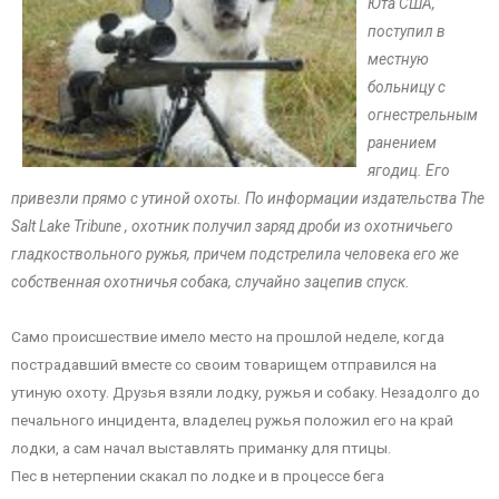
Юта США,
поступил в
местную
больницу с
огнестрельным
ранением
ягодиц. Его
привезли прямо с утиной охоты. По информации издательства The
Salt Lake Tribune , охотник получил заряд дроби из охотничьего
гладкоствольного ружья, причем подстрелила человека его же
собственная охотничья собака, случайно зацепив спуск.
Само происшествие имело место на прошлой неделе, когда
пострадавший вместе со своим товарищем отправился на
утиную охоту. Друзья взяли лодку, ружья и собаку. Незадолго до
печального инцидента, владелец ружья положил его на край
лодки, а сам начал выставлять приманку для птицы.
Пес в нетерпении скакал по лодке и в процессе бега