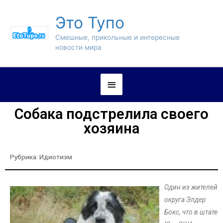
Это Тупо
Смешные, прикольные и интересные
новости мира
Собака подстрелила своего
хозяина
Рубрика:
Идиотизм
Один из жителей
округа Элдер
Бокс, что в штате