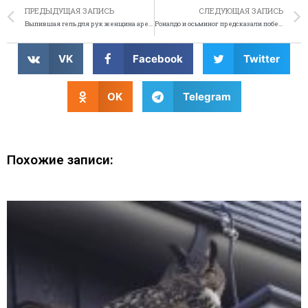
ПРЕДЫДУЩАЯ ЗАПИСЬ
СЛЕДУЮЩАЯ ЗАПИСЬ
Выпившая гель для рук женщина арестована за вождение в нетрезвом виде
Роналдо и осьминог предсказали победу «Реала»
VK
Facebook
Twitter
OK
Telegram
Похожие записи: