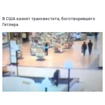
В США казнят трансвестита, боготворившего
Гитлера