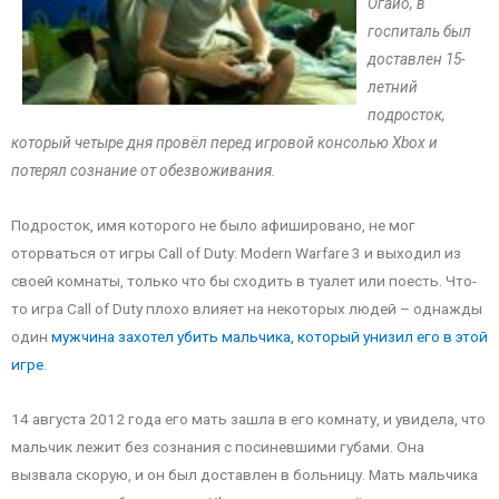
Огайо, в
госпиталь был
доставлен 15-
летний
подросток,
который четыре дня провёл перед игровой консолью Xbox и
потерял сознание от обезвоживания.
Подросток, имя которого не было афишировано, не мог
оторваться от игры Call of Duty: Modern Warfare 3 и выходил из
своей комнаты, только что бы сходить в туалет или поесть. Что-
то игра Call of Duty плохо влияет на некоторых людей – однажды
один
мужчина захотел убить мальчика, который унизил его в этой
игре
.
14 августа 2012 года его мать зашла в его комнату, и увидела, что
мальчик лежит без сознания с посиневшими губами. Она
вызвала скорую, и он был доставлен в больницу. Мать мальчика