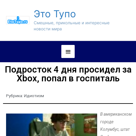
Это Тупо
Смешные, прикольные и интересные
новости мира
Подросток 4 дня просидел за
Xbox, попал в госпиталь
Рубрика:
Идиотизм
В американском
городе
Колумбус, штат