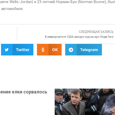
ame Wells-Jordan) и 23-летний Норман Бун (Norman Boone), бы
 автомобиля.
СЛЕДУЮЩАЯ ЗАПИСЬ
В университете США введут курсы про Леди Гагу
Twitter
OK
Telegram
ение елки сорвалось