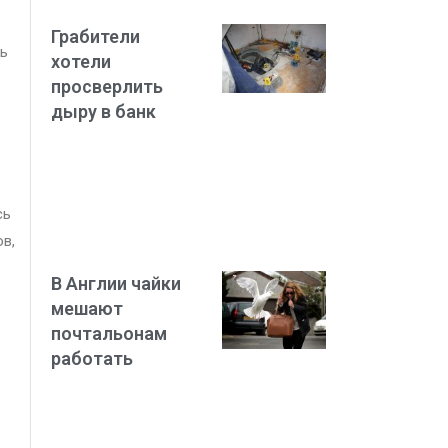
Грабители
сь
хотели
просверлить
дыру в банк
сь
ов,
В Англии чайки
мешают
почтальонам
работать