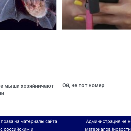
Ой, не тот номер
ие мыши хозяйничают
ии
е права на материалы сайта
Администрация не н
 с российским и
материалов (новости