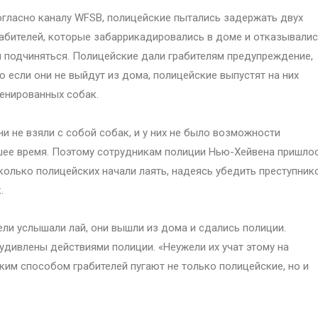
гласно каналу WFSB, полицейские пытались задержать двух
абителей, которые забаррикадировались в доме и отказывали
 подчиняться. Полицейские дали грабителям предупреждение,
о если они не выйдут из дома, полицейские выпустят на них
енированных собак.
и не взяли с собой собак, и у них не было возможности
шее время. Поэтому сотрудникам полиции Нью-Хейвена пришло
сколько полицейских начали лаять, надеясь убедить преступник
.
тели услышали лай, они вышли из дома и сдались полиции.
дивлены действиями полиции. «Неужели их учат этому на
аким способом грабителей пугают не только полицейские, но и