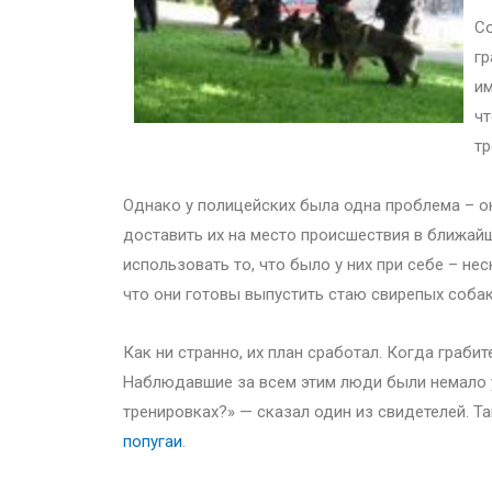
Со
гр
им
чт
тр
Однако у полицейских была одна проблема – он
доставить их на место происшествия в ближай
использовать то, что было у них при себе – не
что они готовы выпустить стаю свирепых собак
Как ни странно, их план сработал. Когда граби
Наблюдавшие за всем этим люди были немало у
тренировках?» — сказал один из свидетелей. Т
попугаи
.