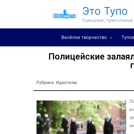
Это Тупо
Смешные, прикольные 
Весёлое творчество
Тупое
Полицейские залаяли
Рубрика:
Идиотизм
По
во
пр
за