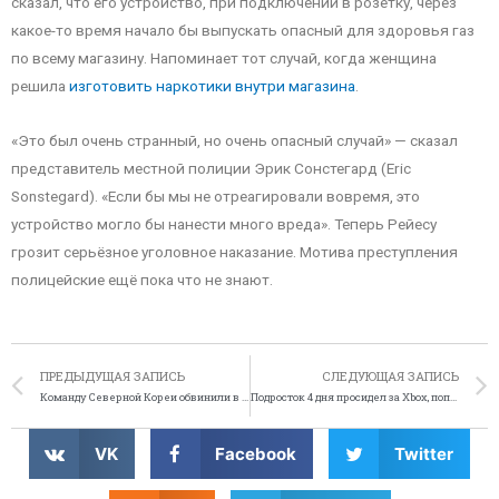
сказал, что его устройство, при подключении в розетку, через
какое-то время начало бы выпускать опасный для здоровья газ
по всему магазину. Напоминает тот случай, когда женщина
решила
изготовить наркотики внутри магазина
.
«Это был очень странный, но очень опасный случай» — сказал
представитель местной полиции Эрик Сонстегард (Eric
Sonstegard). «Если бы мы не отреагировали вовремя, это
устройство могло бы нанести много вреда». Теперь Рейесу
грозит серьёзное уголовное наказание. Мотива преступления
полицейские ещё пока что не знают.
ПРЕДЫДУЩАЯ ЗАПИСЬ
СЛЕДУЮЩАЯ ЗАПИСЬ
Команду Северной Кореи обвинили в предательстве
Подросток 4 дня просидел за Xbox, попал в госпиталь
VK
Facebook
Twitter