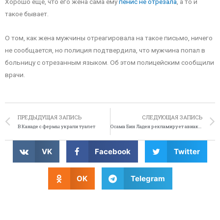
Хорошо ещё, что его жена сама ему
пенис не отрезала
, а то и
такое бывает.
О том, как жена мужчины отреагировала на такое письмо, ничего
не сообщается, но полиция подтвердила, что мужчина попал в
больницу с отрезанным языком. Об этом полицейским сообщили
врачи.
ПРЕДЫДУЩАЯ ЗАПИСЬ
СЛЕДУЮЩАЯ ЗАПИСЬ
В Канаде с фермы украли туалет
Осама Бин Ладен рекламирует авиакомпанию «British Airways»
VK
Facebook
Twitter
OK
Telegram