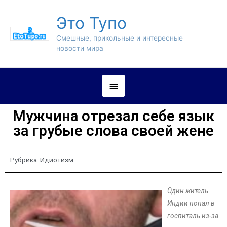
Это Тупо
Смешные, прикольные и интересные
новости мира
Мужчина отрезал себе язык
за грубые слова своей жене
Рубрика:
Идиотизм
Один житель
Индии попал в
госпиталь из-за