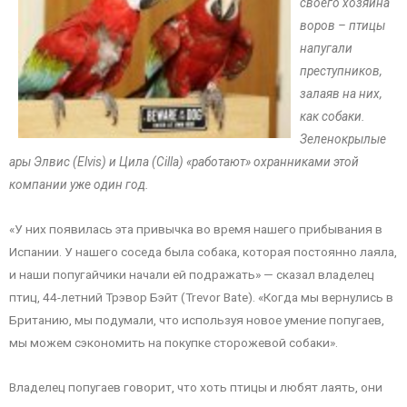
своего хозяина
воров – птицы
напугали
преступников,
залаяв на них,
как собаки.
Зеленокрылые
ары Элвис (Elvis) и Цила (Cilla) «работают» охранниками этой
компании уже один год.
«У них появилась эта привычка во время нашего прибывания в
Испании. У нашего соседа была собака, которая постоянно лаяла,
и наши попугайчики начали ей подражать» — сказал владелец
птиц, 44-летний Трэвор Бэйт (Trevor Bate). «Когда мы вернулись в
Британию, мы подумали, что используя новое умение попугаев,
мы можем сэкономить на покупке сторожевой собаки».
Владелец попугаев говорит, что хоть птицы и любят лаять, они