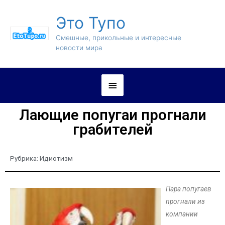
Это Тупо
Смешные, прикольные и интересные
новости мира
Лающие попугаи прогнали
грабителей
Рубрика:
Идиотизм
Пара попугаев
прогнали из
компании