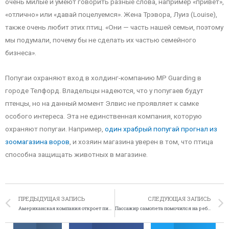
очень милые и умеют говорить разные слова, например «привет»,
«отлично» или «давай поцелуемся». Жена Трэвора, Луиз (Louise),
также очень любит этих птиц. «Они — часть нашей семьи, поэтому
мы подумали, почему бы не сделать их частью семейного
бизнеса».
Попугаи охраняют вход в холдинг-компанию MP Guarding в
городе Телфорд. Владельцы надеются, что у попугаев будут
птенцы, но на данный момент Элвис не проявляет к самке
особого интереса. Эта не единственная компания, которую
охраняют попугаи. Например,
один храбрый попугай прогнал из
зоомагазина воров
, и хозяин магазина уверен в том, что птица
способна защищать животных в магазине.
ПРЕДЫДУЩАЯ ЗАПИСЬ
СЛЕДУЮЩАЯ ЗАПИСЬ
Американская компания откроет пиццерию на Луне
Пассажир самолета помочился на ребенка