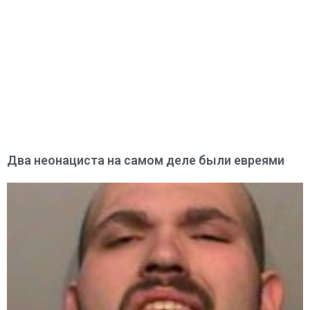
Два неонациста на самом деле были евреями