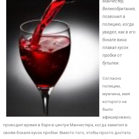
Манчестер,
Великобритания,
позвонил в
полицию, когда
увидел, как в его
бокале вина
плавал кусок
пробки от
бутылки.
Согласно
полиции,
мужчина, имя
которого не
было
афишировано,
проводил время в баре в центре Манчестера, когда заметил в
своём бокале кусок пробки. Вместо того, чтобы просто достать