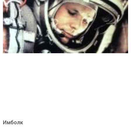
Имболк