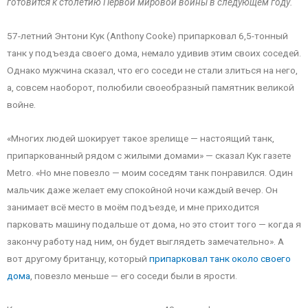
готовится к столетию Первой мировой войны в следующем году.
57-летний Энтони Кук (Anthony Cooke) припарковал 6,5-тонный
танк у подъезда своего дома, немало удивив этим своих соседей.
Однако мужчина сказал, что его соседи не стали злиться на него,
а, совсем наоборот, полюбили своеобразный памятник великой
войне.
«Многих людей шокирует такое зрелище — настоящий танк,
припаркованный рядом с жилыми домами» — сказал Кук газете
Metro. «Но мне повезло — моим соседям танк понравился. Один
мальчик даже желает ему спокойной ночи каждый вечер. Он
занимает всё место в моём подъезде, и мне приходится
парковать машину подальше от дома, но это стоит того — когда я
закончу работу над ним, он будет выглядеть замечательно». А
вот другому британцу, который
припарковал танк около своего
дома
, повезло меньше — его соседи были в ярости.