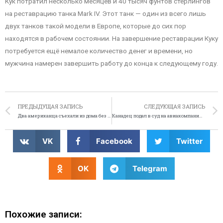
Кук потратил несколько месяцев и 40 тысяч фунтов стерлингов
на реставрацию танка Mark IV. Этот танк — один из всего лишь
двух танков такой модели в Европе, которые до сих пор
находятся в рабочем состоянии. На завершение реставрации Куку
потребуется ещё немалое количество денег и времени, но
мужчина намерен завершить работу до конца к следующему году.
ПРЕДЫДУЩАЯ ЗАПИСЬ
СЛЕДУЮЩАЯ ЗАПИСЬ
Два американца съехали из дома без детей
Канадец подал в суд на авиакомпанию из-за лимонада
VK
Facebook
Twitter
OK
Telegram
Похожие записи: