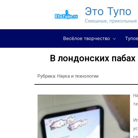
Это Тупо
Смешные, прикольные 
Весёлое творчество
Тупое
В лондонских пабах
Рубрика:
Наука и технологии
На
та
Иг
ус
се