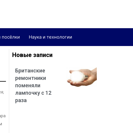
и посёлки
Наука и технологии
Новые записи
Британские
ремонтники
поменяли
я,
лампочку с 12
раза
ара
м