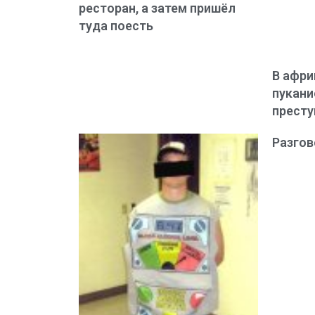
ресторан, а затем пришёл
туда поесть
В афри
пукани
прест
Разгов