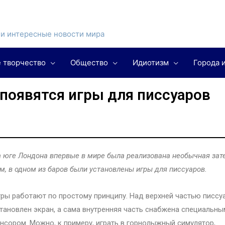
и интересные новости мира
 творчество
Общество
Идиотизм
Города 
 появятся игры для писсуаров
 юге Лондона впервые в мире была реализована необычная зате
м, в одном из баров были установлены игры для писсуаров.
ры работают по простому принципу. Над верхней частью писсу
тановлен экран, а сама внутренняя часть снабжена специальны
нсором. Можно, к примеру, играть в горнолыжный симулятор,