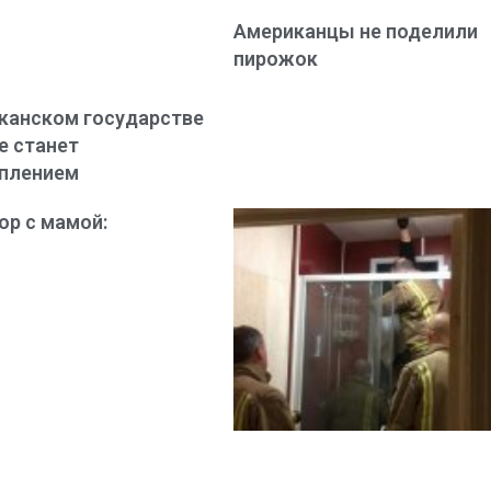
Американцы не поделили
пирожок
канском государстве
е станет
уплением
ор с мамой: