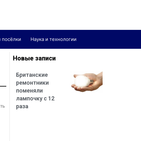
и посёлки
Наука и технологии
Новые записи
Британские
ремонтники
поменяли
лампочку с 12
раза
ать