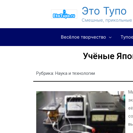
Это Тупо
Смешные, прикольные 
Весёлое творчество
Тупое
Учёные Япо
Рубрика:
Наука и технологии
Мы
эк
её
со
вы