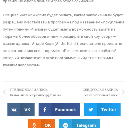
правильно оформленное и грамотное сочинение.
Специальная комиссия будет решать, каким заключённым будет
разрешено участвовать в программе под названием «Искупление
путём чтения». «Человек будет иметь возможность выйти из
тюрьмы более образованным и расширить свой кругозор» —
сказал адвокат Андре Кеди (Andre Kehdi), основатель проекта по
пожертвованию книг тюрьмам. «Без сомнения, заключённый,
который поучаствует в этой программе, выйдет из тюрьмы
лучшим человеком».
ПРЕДЫДУЩАЯ ЗАПИСЬ
СЛЕДУЮЩАЯ ЗАПИСЬ
Осама Бин Ладен рекламирует авиакомпанию «British Airways»
Бег по лестницам в моде
VK
Facebook
Twitter
OK
Telegram