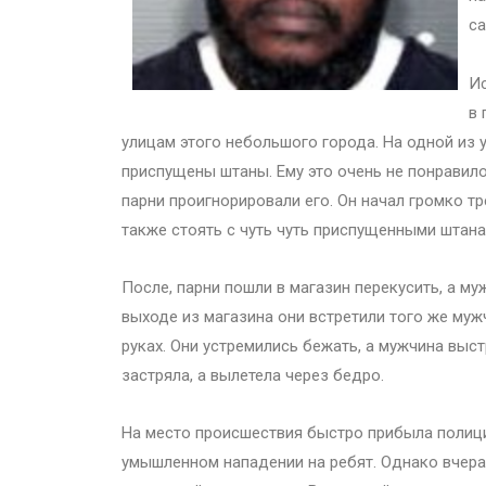
са
Ис
в 
улицам этого небольшого города. На одной из у
приспущены штаны. Ему это очень не понравило
парни проигнорировали его. Он начал громко т
также стоять с чуть чуть приспущенными штана
После, парни пошли в магазин перекусить, а му
выходе из магазина они встретили того же му
руках. Они устремились бежать, а мужчина выс
застряла, а вылетела через бедро.
На место происшествия быстро прибыла полици
умышленном нападении на ребят. Однако вчера, 