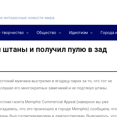
и интересные новости мира
 творчество
Общество
Идиотизм
Города 
 штаны и получил пулю в зад
стокий мужчина выстрелил в ягодицу парня за то, что тот не
слушал его многократных замечаний и не подтянул штаны.
стная газета Memphis Commercial Appeal (наверное вы уже
гадались, что это произошло в городе Memphis) сообщила, что
рень был госпитализирован и диагностирован. Выяснилось, что