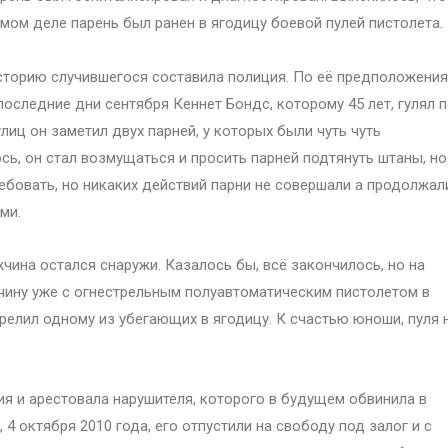
мом деле парень был ранен в ягодицу боевой пулей пистолета.
торию случившегося составила полиция. По её предположения
последние дни сентября Кеннет Бондс, которому 45 лет, гулял 
лиц он заметил двух парней, у которых были чуть чуть
сь, он стал возмущаться и просить парней подтянуть штаны, но
ребовать, но никаких действий парни не совершали а продолжал
ми.
жчина остался снаружи. Казалось бы, всё закончилось, но на
жчину уже с огнестрельным полуавтоматическим пистолетом в
трелил одному из убегающих в ягодицу. К счастью юноши, пуля 
я и арестовала нарушителя, которого в будущем обвинила в
4 октября 2010 года, его отпустили на свободу под залог и с