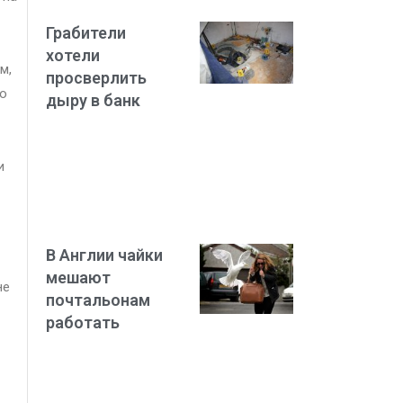
Грабители
хотели
м,
просверлить
по
дыру в банк
и
В Англии чайки
мешают
не
почтальонам
работать