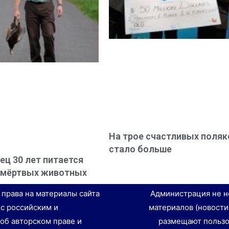
На трое счастливых поляк
стало больше
ец 30 лет питается
 мёртвых животных
е права на материалы сайта
Администрация не н
 с российским и
материалов (новости
об авторском праве и
размещают пользо