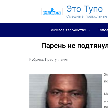
Это Тупо
Смешные, прикольные 
Весёлое творчество
Тупое
Парень не подтянул
Рубрика:
Преступления
Же
по
Ме
до
па