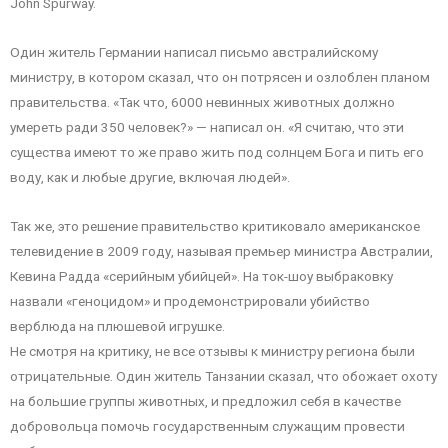
John Spurway.
Один житель Германии написал письмо австралийскому
министру, в котором сказал, что он потрясен и озлоблен планом
правительства. «Так что, 6000 невинных животных должно
умереть ради 350 человек?» — написал он. «Я считаю, что эти
существа имеют то же право жить под солнцем Бога и пить его
воду, как и любые другие, включая людей».
Так же, это решение правительство критиковало американское
телевидение в 2009 году, называя премьер министра Австралии,
Кевина Радда «серийным убийцей». На ток-шоу выбраковку
назвали «геноцидом» и продемонстрировали убийство
верблюда на плюшевой игрушке.
Не смотря на критику, не все отзывы к министру региона были
отрицательные. Один житель Танзании сказал, что обожает охоту
на большие группы животных, и предложил себя в качестве
добровольца помочь государственным служащим провести