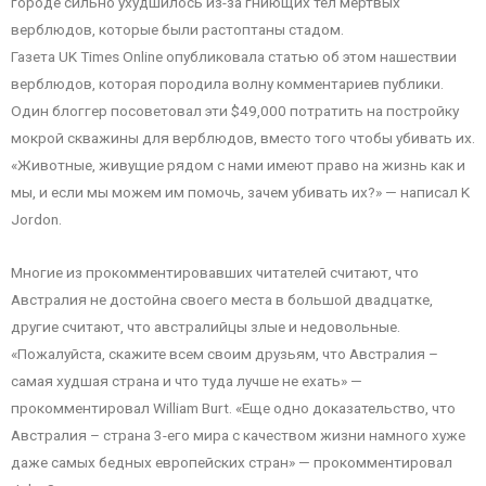
городе сильно ухудшилось из-за гниющих тел мертвых
верблюдов, которые были растоптаны стадом.
Газета UK Times Online опубликовала статью об этом нашествии
верблюдов, которая породила волну комментариев публики.
Один блоггер посоветовал эти $49,000 потратить на постройку
мокрой скважины для верблюдов, вместо того чтобы убивать их.
«Животные, живущие рядом с нами имеют право на жизнь как и
мы, и если мы можем им помочь, зачем убивать их?» — написал K
Jordon.
Многие из прокомментировавших читателей считают, что
Австралия не достойна своего места в большой двадцатке,
другие считают, что австралийцы злые и недовольные.
«Пожалуйста, скажите всем своим друзьям, что Австралия –
самая худшая страна и что туда лучше не ехать» —
прокомментировал William Burt. «Еще одно доказательство, что
Австралия – страна 3-его мира с качеством жизни намного хуже
даже самых бедных европейских стран» — прокомментировал