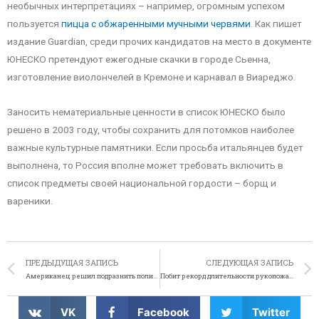
необычных интерпретациях – например, огромным успехом
пользуется
пицца с обжаренными мучными червями
. Как пишет
издание Guardian, среди прочих кандидатов на место в документе
ЮНЕСКО претендуют ежегодные скачки в городе Сьенна,
изготовление виолончелей в Кремоне и карнавал в Виареджо.
Заносить нематериальные ценности в список ЮНЕСКО было
решено в 2003 году, чтобы сохранить для потомков наиболее
важные культурные памятники. Если просьба итальянцев будет
выполнена, то Россия вполне может требовать включить в
список предметы своей национальной гордости – борщ и
вареники.
ПРЕДЫДУЩАЯ ЗАПИСЬ
СЛЕДУЮЩАЯ ЗАПИСЬ
Американец решил подразнить полицию на Facebook
Побит рекорд длительности рукопожатия
VK
Facebook
Twitter