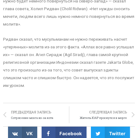
нужно будет немного повернуться на северо-запад» — сказал
глава совета, Холил Ридван (Cholil Ridwan). «Нет нужды сносить
мечети, людям всего лишь нужно немного повернуться во время
молитв».
Ридван сказал, что мусульманам не нужно переживать насчет
«утерянных» молитв из-за этого факта. «Аллах все равно услышал
их» — сказал он. Агил Сирадж (Agil Siradj), глава самой крупной
религиозной организации Индонезии сказал газете Jakarta Globe,
что это произошло из-за того, что совет выпускал эдикты
слишком часто и слишком быстро. Он надеется, что это послужит
им уроком.
ПРЕДЫДУЩАЯ ЗАПИСЬ
СЛЕДУЮЩАЯ ЗАПИСЬ
Сотрясение мозга из-за кота
Житель ЮАР проснулся в морге
VK
Facebook
Twitter