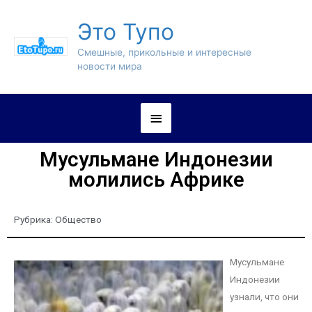
Это Тупо
Смешные, прикольные и интересные
новости мира
Мусульмане Индонезии
молились Африке
Рубрика:
Общество
Мусульмане
Индонезии
узнали, что они