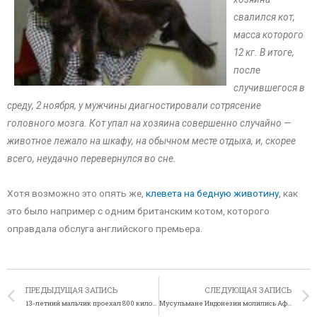
свалился кот,
масса которого
12 кг. В итоге,
после
случившегося в
среду, 2 ноября, у мужчины диагностировали сотрясение
головного мозга. Кот упал на хозяина совершенно случайно —
животное лежало на шкафу, на обычном месте отдыха, и, скорее
всего, неудачно перевернулся во сне.
Хотя возможно это опять же,
клевета на бедную животину
, как
это было например с одним британским котом, которого
оправдала обслуга английского премьера.
ПРЕДЫДУЩАЯ ЗАПИСЬ
СЛЕДУЮЩАЯ ЗАПИСЬ
13-летний мальчик проехал 800 километров на автомобиле
Мусульмане Индонезии молились Африке