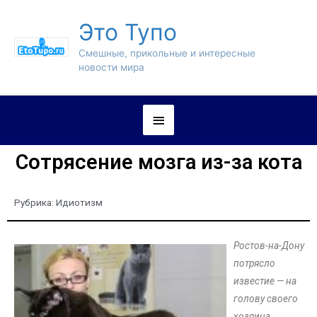
Это Тупо
Смешные, прикольные и интересные
новости мира
Сотрясение мозга из-за кота
Рубрика:
Идиотизм
Ростов-на-Дону
потрясло
известие — на
голову своего
хозяина