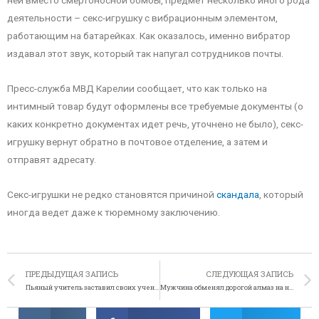
ней вместо смертоносной бомбы, предмет несколько иного рода
деятельности – секс-игрушку с вибрационным элементом,
работающим на батарейках. Как оказалось, именно вибратор
издавал этот звук, который так напугал сотрудников почты.
Пресс-служба МВД Карелии сообщает, что как только на
интимный товар будут оформлены все требуемые документы (о
каких конкретно документах идет речь, уточнено не было), секс-
игрушку вернут обратно в почтовое отделение, а затем и
отправят адресату.
Секс-игрушки не редко становятся причиной
скандала
, который
иногда ведет даже к тюремному заключению.
ПРЕДЫДУЩАЯ ЗАПИСЬ
СЛЕДУЮЩАЯ ЗАПИСЬ
Пьяный учитель заставил своих учеников подвезти его
Мужчина обменял дорогой алмаз на немного марихуаны