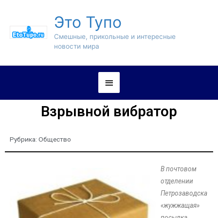
Это Тупо
Смешные, прикольные и интересные
новости мира
Взрывной вибратор
Рубрика:
Общество
В почтовом
отделении
Петрозаводска
«жужжащая»
посылка