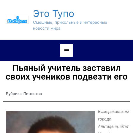
Это Тупо
Смешные, прикольные и интересные
новости мира
Пьяный учитель заставил
своих учеников подвезти его
Рубрика:
Пьянства
В американском
городе
Альтадена, штат