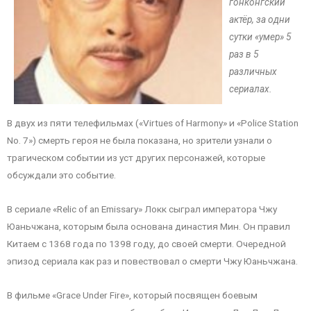
гонконгский
актёр, за одни
сутки «умер» 5
раз в 5
различных
сериалах.
В двух из пяти телефильмах («Virtues of Harmony» и «Police Station
No. 7») смерть героя не была показана, но зрители узнали о
трагическом событии из уст других персонажей, которые
обсуждали это событие.
В сериале «Relic of an Emissary» Локк сыграл императора Чжу
Юаньчжана, которым была основана династия Мин. Он правил
Китаем с 1368 года по 1398 году, до своей смерти. Очередной
эпизод сериала как раз и повествовал о смерти Чжу Юаньчжана.
В фильме «Grace Under Fire», который посвящен боевым