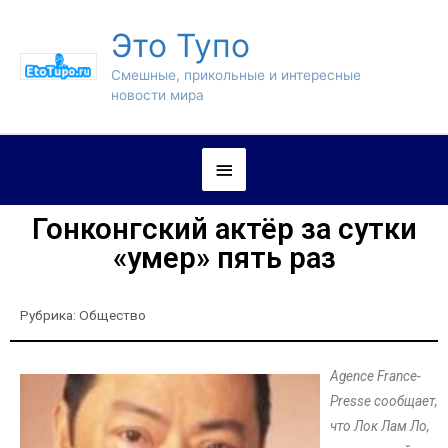
Это Тупо
Смешные, прикольные и интересные
новости мира
Гонконгский актёр за сутки
«умер» пять раз
Рубрика:
Общество
Agence France-
Presse сообщает,
что Лок Лам Ло,