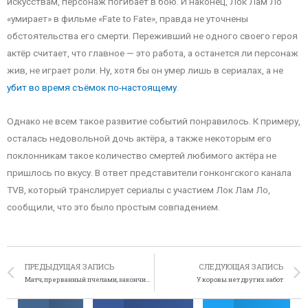
искусствам, персонаж погибает в бою. И наконец, Лок Лам Ло
«умирает» в фильме «Fate to Fate», правда не уточнены
обстоятельства его смерти. Переживший не одного своего героя
актёр считает, что главное — это работа, а останется ли персонаж
жив, не играет роли. Ну, хотя бы он умер лишь в сериалах, а не
убит во время съёмок по-настоящему
.
Однако не всем такое развитие событий понравилось. К примеру,
осталась недовольной дочь актёра, а также некоторым его
поклонникам такое количество смертей любимого актёра не
пришлось по вкусу. В ответ представители гонконгского канала
TVB, который транслирует сериалы с участием Лок Лам Ло,
сообщили, что это было простым совпадением.
ПРЕДЫДУЩАЯ ЗАПИСЬ
СЛЕДУЮЩАЯ ЗАПИСЬ
Матч, прерванный пчелами, закончился дракой и гибелью
У коровы нет других забот