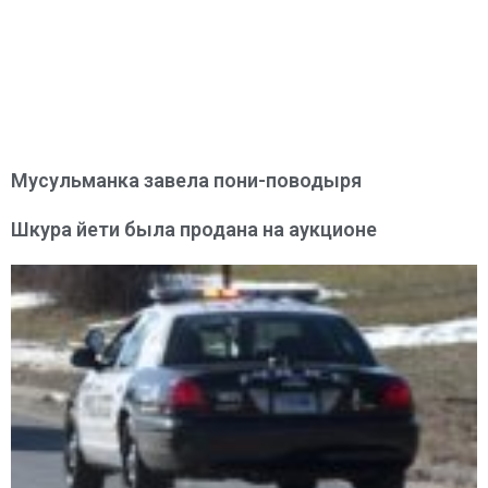
Мусульманка завела пони-поводыря
Шкура йети была продана на аукционе