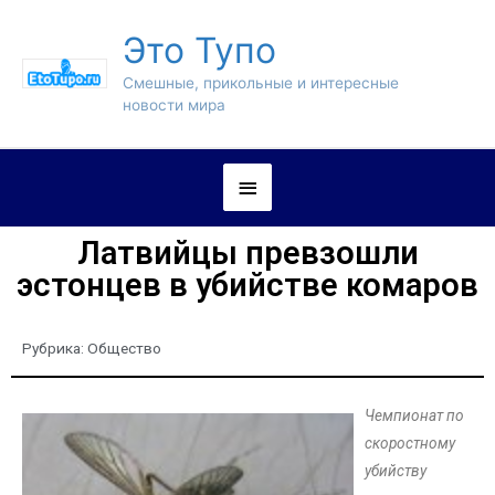
Это Тупо
Смешные, прикольные и интересные
новости мира
Латвийцы превзошли
эстонцев в убийстве комаров
Рубрика:
Общество
Чемпионат по
скоростному
убийству