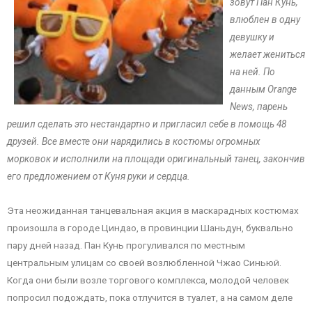
зовут Пан Кунь,
влюблен в одну
девушку и
желает жениться
на ней. По
данным Orange
News, парень
решил сделать это нестандартно и пригласил себе в помощь 48
друзей. Все вместе они нарядились в костюмы огромных
морковок и исполнили на площади оригинальный танец, закончив
его предложением от Куня руки и сердца.
Эта неожиданная танцевальная акция в маскарадных костюмах
произошла в городе Циндао, в провинции Шаньдун, буквально
пару дней назад. Пан Кунь прогуливался по местным
центральным улицам со своей возлюбленной Чжао Синьюй.
Когда они были возле торгового комплекса, молодой человек
попросил подождать, пока отлучится в туалет, а на самом деле