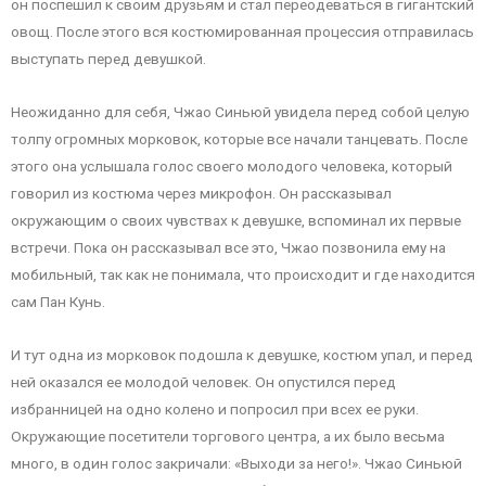
он поспешил к своим друзьям и стал переодеваться в гигантский
овощ. После этого вся костюмированная процессия отправилась
выступать перед девушкой.
Неожиданно для себя, Чжао Синьюй увидела перед собой целую
толпу огромных морковок, которые все начали танцевать. После
этого она услышала голос своего молодого человека, который
говорил из костюма через микрофон. Он рассказывал
окружающим о своих чувствах к девушке, вспоминал их первые
встречи. Пока он рассказывал все это, Чжао позвонила ему на
мобильный, так как не понимала, что происходит и где находится
сам Пан Кунь.
И тут одна из морковок подошла к девушке, костюм упал, и перед
ней оказался ее молодой человек. Он опустился перед
избранницей на одно колено и попросил при всех ее руки.
Окружающие посетители торгового центра, а их было весьма
много, в один голос закричали: «Выходи за него!». Чжао Синьюй