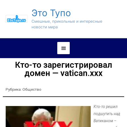
Это Тупо
Смешные, прикольные и интересные
новости мира
Кто-то зарегистрировал
домен — vatican.xxx
Рубрика:
Общество
Кто-то решил
подшутить над
Ватиканом –