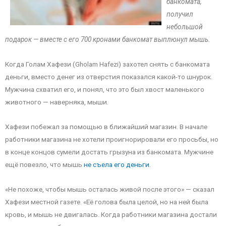
банкомата,
получил
небольшой
подарок — вместе с его 700 кронами банкомат выплюнул мышь.
Когда Голам Хафези (Gholam Hafezi) захотел снять с банкомата
деньги, вместо денег из отверстия показался какой-то шнурок.
Мужчина схватил его, и понял, что это был хвост маленького
животного — наверняка, мыши.
Хафези побежал за помощью в ближайший магазин. В начале
работники магазина не хотели проигнорировали его просьбы, но
в конце концов сумели достать грызуна из банкомата. Мужчине
ещё повезло, что мышь
не съела его деньги
.
«Не похоже, чтобы мышь осталась живой после этого» — сказал
Хафези местной газете. «Её голова была целой, но на ней была
кровь, и мышь не двигалась. Когда работники магазина достали