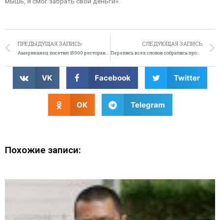
мышь, я смог забрать свои деньги».
ПРЕДЫДУЩАЯ ЗАПИСЬ
СЛЕДУЮЩАЯ ЗАПИСЬ
Американец посетил 15000 ресторанов Макдональдс
Перепись всех слонов собрались проводить на Шри-Ланке
VK
Facebook
Twitter
OK
Telegram
Похожие записи: