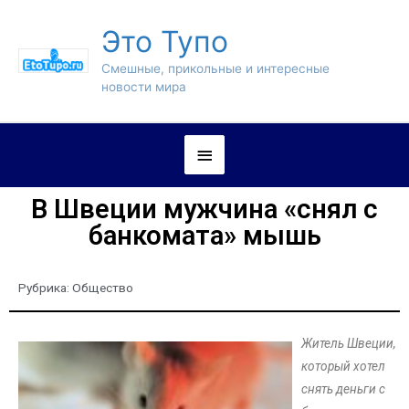
Это Тупо
Смешные, прикольные и интересные
новости мира
В Швеции мужчина «снял с
банкомата» мышь
Рубрика:
Общество
Житель Швеции,
который хотел
снять деньги с