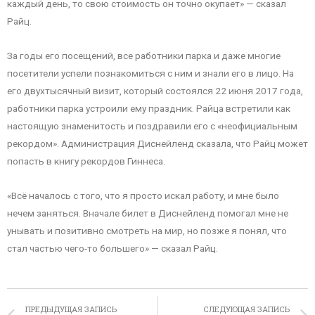
каждый день, то свою стоимость он точно окупает» — сказал
Райц.
За годы его посещений, все работники парка и даже многие
посетители успели познакомиться с ним и знали его в лицо. На
его двухтысячный визит, который состоялся 22 июня 2017 года,
работники парка устроили ему праздник. Райца встретили как
настоящую знаменитость и поздравили его с «неофициальным
рекордом». Администрация Диснейленд сказала, что Райц может
попасть в книгу рекордов Гиннеса.
«Всё началось с того, что я просто искал работу, и мне было
нечем заняться. Вначале билет в Диснейленд помогал мне не
унывать и позитивно смотреть на мир, но позже я понял, что
стал частью чего-то большего» — сказал Райц.
ПРЕДЫДУЩАЯ ЗАПИСЬ
СЛЕДУЮЩАЯ ЗАПИСЬ